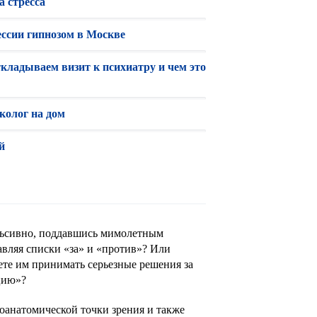
 стресса
ессии гипнозом в Москве
кладываем визит к психиатру и чем это
колог на дом
й
льсивно, поддавшись мимолетным
вляя списки «за» и «против»? Или
те им принимать серьезные решения за
ицию»?
оанатомической точки зрения и также