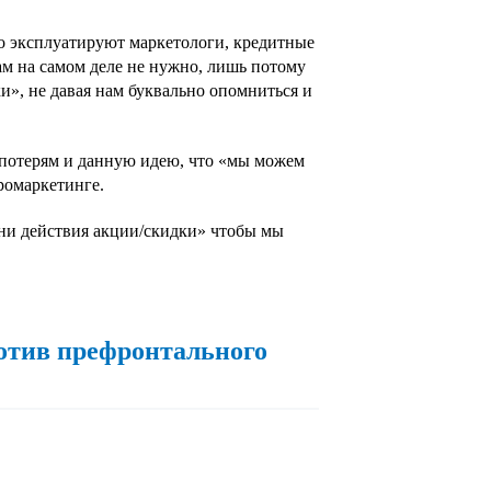
 эксплуатируют маркетологи, кредитные
ам на самом деле не нужно, лишь потому
ки», не давая нам буквально опомниться и
 потерям и данную идею, что «мы можем
йромаркетинге.
х
х
ени действия акции/скидки» чтобы мы
отив префронтального