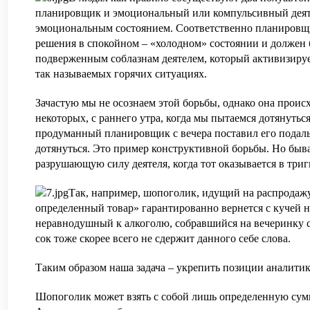
планировщик и эмоциональный или компульсивный деяте
эмоциональным состоянием. Соответственно планировщи
решения в спокойном – «холодном» состоянии и должен
подверженным соблазнам деятелем, который активизиру
так называемых горячих ситуациях.
Зачастую мы не осознаем этой борьбы, однако она происх
некоторых, с раннего утра, когда мы пытаемся дотянутьс
продуманный планировщик с вечера поставил его подаль
дотянуться. Это пример конструктивной борьбы. Но быва
разрушающую силу деятеля, когда тот оказывается в три
Так, например, шопоголик, идущий на распродажу
определенный товар» гарантированно вернется с кучей н
неравнодушный к алкоголю, собравшийся на вечеринку с
сок тоже скорее всего не сдержит данного себе слова.
Таким образом наша задача – укрепить позиции аналити
Шопоголик может взять с собой лишь определенную сум