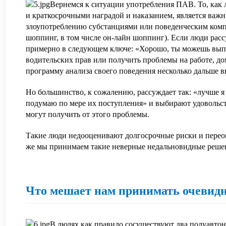
Вернемся к ситуации употребления ПАВ. То, ка
и краткосрочными наградой и наказанием, является важн
злоупотреблению субстанциями или поведенческим комп
шоппинг, в том числе он-лайн шоппинг). Если люди расс
примерно в следующем ключе: «Хорошо, ты можешь вып
водительских прав или получить проблемы на работе, дом
программу анализа своего поведения несколько дальше
Но большинство, к сожалению, рассуждает так: «лучше я
подумаю по мере их поступления» и выбирают удовольстви
могут получить от этого проблемы.
Такие люди недооценивают долгосрочные риски и пере
же мы принимаем такие неверные недальновидные реше
Что мешает нам принимать очевид
В людях как правило сосуществуют два полуавто