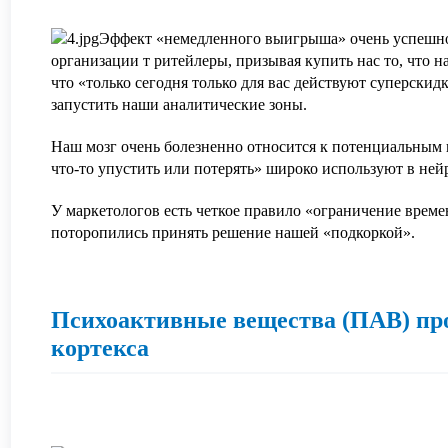
Эффект «немедленного выигрыша» очень успешно
организации т ритейлеры, призывая купить нас то, что н
что «только сегодня только для вас действуют суперскид
запустить наши аналитические зоны.
Наш мозг очень болезненно относится к потенциальным
что-то упустить или потерять» широко используют в не
АВИТЬ
Я даю согласие на
обработку персональных данны
АВИТЬ
Я даю согласие на
обработку персональных данны
У маркетологов есть четкое правило «ограничение врем
поторопились принять решение нашей «подкоркой».
Психоактивные вещества (ПАВ) пр
кортекса