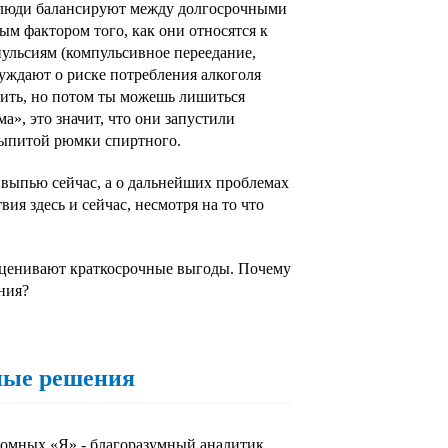
к люди балансируют между долгосрочными
ым фактором того, как они относятся к
ульсиям (компульсивное переедание,
уждают о риске потребления алкоголя
ить, но потом ты можешь лишиться
а», это значит, что они запустили
 выпитой рюмки спиртного.
 выпью сейчас, а о дальнейших проблемах
я здесь и сейчас, несмотря на то что
оценивают краткосрочные выгоды. Почему
ния?
ные решения
номных «Я» - благоразумный аналитик,