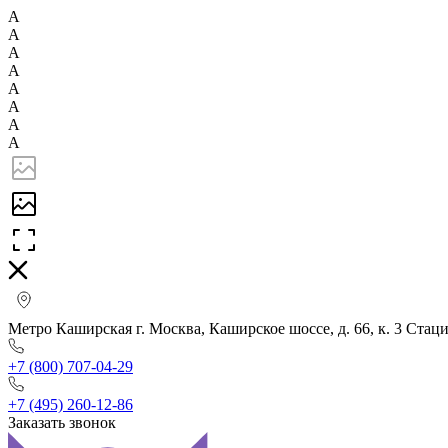
А
А
А
А
А
А
А
А
Метро Каширская г. Москва, Каширское шоссе, д. 66, к. 3 Стац
+7 (800) 707-04-29
+7 (495) 260-12-86
Заказать звонок