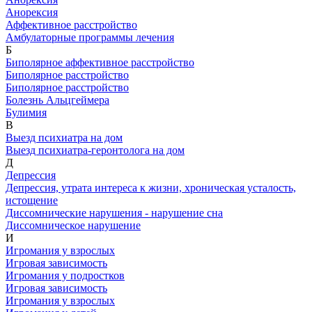
Анорексия
Аффективное расстройство
Амбулаторные программы лечения
Б
Биполярное аффективное расстройство
Биполярное расстройство
Биполярное расстройство
Болезнь Альцгеймера
Булимия
В
Выезд психиатра на дом
Выезд психиатра-геронтолога на дом
Д
Депрессия
Депрессия, утрата интереса к жизни, хроническая усталость,
истощение
Диссомнические нарушения - нарушение сна
Диссомническое нарушение
И
Игромания у взрослых
Игровая зависимость
Игромания у подростков
Игровая зависимость
Игромания у взрослых