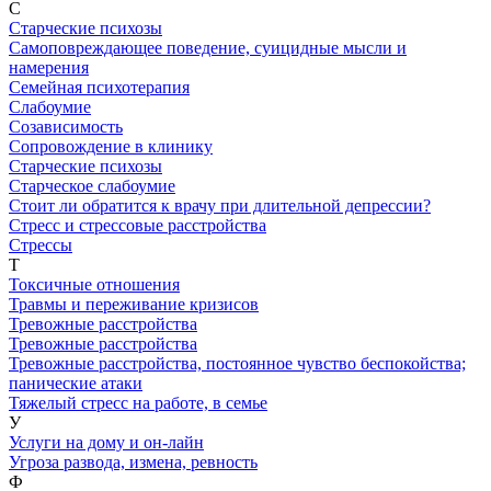
С
Старческие психозы
Самоповреждающее поведение, суицидные мысли и
намерения
Семейная психотерапия
Слабоумие
Созависимость
Сопровождение в клинику
Старческие психозы
Старческое слабоумие
Стоит ли обратится к врачу при длительной депрессии?
Стресс и стрессовые расстройства
Стрессы
Т
Токсичные отношения
Травмы и переживание кризисов
Тревожные расстройства
Тревожные расстройства
Тревожные расстройства, постоянное чувство беспокойства;
панические атаки
Тяжелый стресс на работе, в семье
У
Услуги на дому и он-лайн
Угроза развода, измена, ревность
Ф