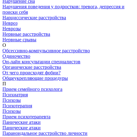
Нарушение сна
Нарушения поведения у подростков: тревога, депрессия и
поиски себя
Нарциссические расстройства
Невроз
Неврозы
Нервные расстройства
Нервные срывы
О
Обсессивно-компульсивное расстройство
Одиночество
Он-лайн консультации специалистов
Органические расстройства
От чего происходят фобии?
Общеукрепляющие процедуры
П
Прием семейного психолога
Психиатрия
Психозы
Психотерапия
Психозы
Прием психотерапевта
Панические атаки
Панические атаки
Параноидальное расстройство личности