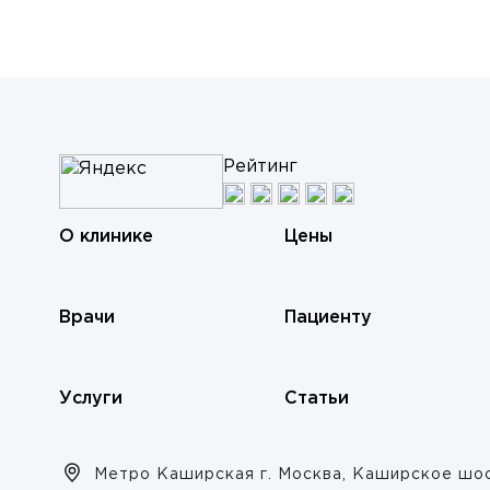
Рейтинг
О клинике
Цены
Я даю согласие на
обработку персональн
РАВИТЬ
данных
Я даю согласие на
обработку персональн
РАВИТЬ
данных
Врачи
Пациенту
Услуги
Статьи
Метро Каширская г. Москва, Каширское шоссе