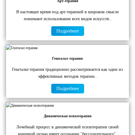
Арт-терапия
ОТПРАВИТЬ
Я даю согласие на
обработку персональных данных
В настоящее время под арт-терапией в широком смысле
Я даю согласие на
обработку персональных данных
понимают использование всех видов искусств..
Подробнее
Гештальт-терапия
Гештальт-терапия традиционно рассматривается как один из
эффективных методов терапии..
Подробнее
Динамическая психотерапия
Лечебный процесс в динамической психотерапии своей
конечной целью имеет осознание "бессознательного".