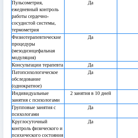
Пульсометрия,
Да
ежедневный контроль
работы сердечно-
сосудистой системы,
термометрия
Физиотерапевтические
Да
процедуры
(мезодиэнцефальная
АВИТЬ
Я даю согласие на
обработку персональных данны
модуляция)
АВИТЬ
Я даю согласие на
обработку персональных данны
Консультации терапевта
Да
Патопсихологическое
Да
обследование
(однократное)
Индивидуальные
2 занятия в 10 дней
занятия с психологами
Групповые занятия с
Да
психологами
Круглосуточный
Да
контроль физического и
психического состояния