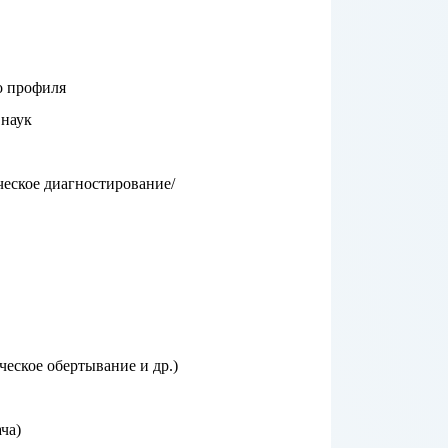
о профиля
 наук
еское диагностирование/
еское обертывание и др.)
ча)