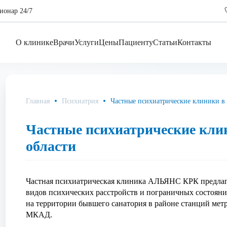
ионар 24/7
О клинике
Врачи
Услуги
Цены
Пациенту
Статьи
Контакты
Главная
Психиатрия
Частные психиатрические клиники в 
Частные психиатрические кли
области
Частная психиатрическая клиника АЛЬЯНС КРК предлага
видов психических расстройств и пограничных состояни
на территории бывшего санатория в районе станций метр
МКАД.