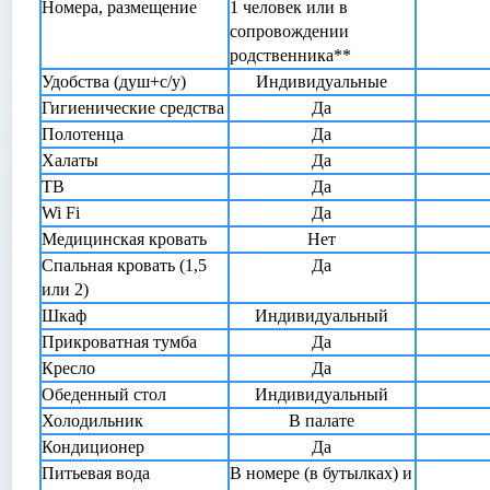
Номера, размещение
1 человек или в
сопровождении
родственника**
Удобства (душ+с/у)
Индивидуальные
Гигиенические средства
Да
Полотенца
Да
Халаты
Да
ТВ
Да
Wi Fi
Да
Медицинская кровать
Нет
Спальная кровать (1,5
Да
или 2)
Шкаф
Индивидуальный
Прикроватная тумба
Да
Кресло
Да
Обеденный стол
Индивидуальный
Холодильник
В палате
Кондиционер
Да
Питьевая вода
В номере (в бутылках) и