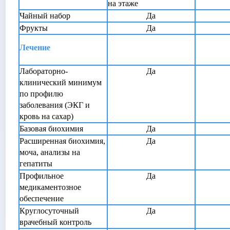
на этаже
Чайный набор
Да
Фрукты
Да
Лечение
Лабораторно-
Да
клинический минимум
по профилю
заболевания (ЭКГ и
кровь на сахар)
Базовая биохимия
Да
Расширенная биохимия,
Да
моча, анализы на
гепатиты
Профильное
Да
медикаментозное
обеспечение
Круглосуточный
Да
врачебный контроль