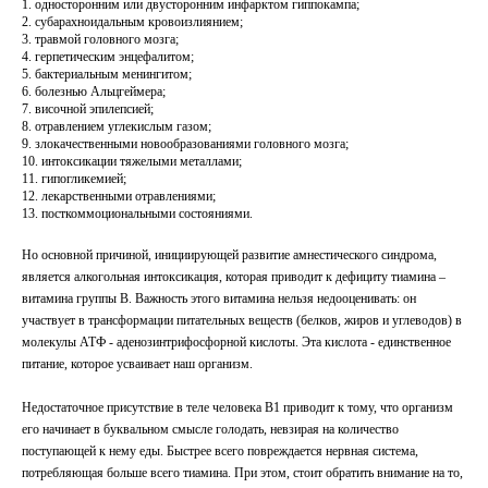
односторонним или двусторонним инфарктом гиппокампа;
субарахноидальным кровоизлиянием;
травмой головного мозга;
герпетическим энцефалитом;
бактериальным менингитом;
болезнью Альцгеймера;
височной эпилепсией;
отравлением углекислым газом;
злокачественными новообразованиями головного мозга;
интоксикации тяжелыми металлами;
гипогликемией;
лекарственными отравлениями;
посткоммоциональными состояниями.
Но основной причиной, инициирующей развитие амнестического синдрома,
является алкогольная интоксикация, которая приводит к дефициту тиамина –
витамина группы В. Важность этого витамина нельзя недооценивать: он
участвует в трансформации питательных веществ (белков, жиров и углеводов) в
молекулы АТФ - аденозинтрифосфорной кислоты. Эта кислота - единственное
питание, которое усваивает наш организм.
Недостаточное присутствие в теле человека В1 приводит к тому, что организм
его начинает в буквальном смысле голодать, невзирая на количество
поступающей к нему еды. Быстрее всего повреждается нервная система,
потребляющая больше всего тиамина. При этом, стоит обратить внимание на то,