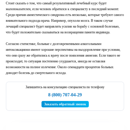
Стоит сказать о том, что самый результативный лечебный курс будет
малопоказателен, если человек обратился к специалисту в последний момент.
Среди причин амнестического синдрома есть несколько, которые требуют самого
внимательного подхода врача. Например, опухоли мозга. В таком случае
лечащий специалист будет направлять усилия на борьбу с основной болезнью,
что будет положительно сказываться на возвращении памяти индивида.
Согласно статистике, больные с долговременными алкогольными
интоксикациями имеют хорошие перспективы на выздоровление при условии,
что они сразу же обратились к врачу после появления амнезии. Если такого не
происходит, то ситуация постепенно ухудшается, иногда не оставляя
возможности на полное излечение. Около семнадцати процентов больных
доводят болезнь до смертельного исхода.
Запишитесь на консультацию специалиста по телефону
8 (800) 707-04-29
ОТПРАВИТЬ
ОТПРАВИТЬ
Заказать обратный звонок
Я даю согласие на
обработку персональных данных
Я даю согласие на
обработку персональных данных