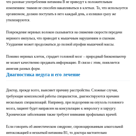
что разовые употребления витамина В не приведут к положительным
изменениям: тиамин не способен накапливаться в клетках. То, что используется
организмом, должно поступать в него каждый день, а излишки сразу же
утилизируются.
Повреждение нервных волокон сказывается на снижении скорости передачи
нервного импульса, что приводит к мышечным нарушениям и спазмам.
Ухудшение может продолжаться до полной атрофии мышечной массы.
Помимо нервных клеток, страдает головной мозг – природный биокомпьютер
не может качественно предавать информацию. В связи с этим, появляется
амнезия разных форм.
Диагностика недуга и его лечение
Доктор, прежде всего, выясняет причину расстройства. Сложные случаи,
требующие комплексной работы специалистов, диагностируются врачами
нескольких специализаций. Например, при подозрении на опухоль головного
мозга, пациент будет направлен на консультацию к неврологу и хирургу.
Хронические заболевания также требуют внимания профильных врачей.
Если говорить об амнестическом синдроме, спровоцированным алкогольной
интоксикацией и нехваткой витамина В1, то доктора настоятельно