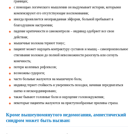
границах;
с помощью логического мышления он выдумывает истории, которыми
компенсируют его отсутствующие воспоминания;
иногда проявляется неоправданная эйфория, больной пребывает в
благодушном настроении;
падение критичности и самоконтроля – индивид одобряет все свои
действия;
мышечные волокна теряют тонус;
пациент может ощущать контрактуру суставов и мышц – самопроизвольное
стягивание волокон до полной невозможности разогнуть или согнуть
конечность;
потеря коленных рефлексов;
возможны судороги;
часто больные жалуются на мышечную боль;
индивид теряет стойкость и уверенность походки, начиная передвигаться
шатко и нескоординировано;
также бывают головные боли и ощущение головокружения;
некоторые пациенты жалуются на приступообразные приливы страха.
Кроме вышеупомянутого недомогания, амнестический
синдром может быть вызван: