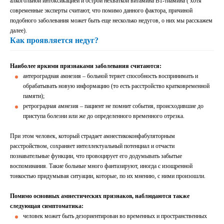
алкогольной интоксикацией и острой нехваткой витамина В1-тиамина ( хотя
современные эксперты считают, что помимо данного фактора, причиной
подобного заболевания может быть еще несколько недугов, о них мы расскажем
далее).
Как проявляется недуг?
Наиболее яркими признаками заболевания считаются:
антероградная амнезия – больной теряет способность воспринимать и
обрабатывать новую информацию (то есть расстройство кратковременной
памяти);
ретроградная амнезия – пациент не помнит события, происходившие до
приступа болезни или же до определенного временного отрезка.
При этом человек, который страдает амнестикоконфабуляторным
расстройством, сохраняет интеллектуальный потенциал и отчасти
познавательные функции, что провоцирует его додумывать забытые
воспоминания. Такие больные много фантазируют, иногда с изощренной
тонкостью придумывая ситуации, которые, по их мнению, с ними произошли.
Помимо основных амнестических признаков, наблюдаются также
следующая симптоматика:
человек может быть дезориентирован во временных и пространственных