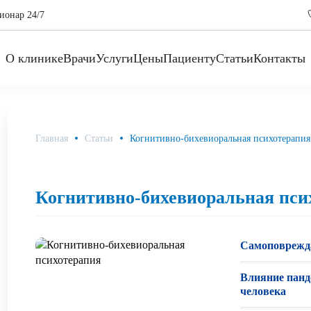
ионар 24/7
О клинике
Врачи
Услуги
Цены
Пациенту
Статьи
Контакты
Главная
Статьи
Когнитивно-бихевиоральная психотерапия
Когнитивно-бихевиоральная пси
Самоповрежд
Влияние панд
человека