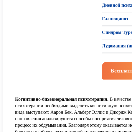
Дневной псих
Галлюциноз
Синдром Тур
Лудомания (и
Бесплат
Когнитивно-бихевиоральная психотерапия.
В качестве
психотерапии
необходимо выделить когнитивную психот
вида выступают: Аарон Бек, Альберт Эллис и Джордж Ке
направления анализируются способы восприятия человек
процесс их обдумывания. Благодаря этому оказывается 
больного наиболее реалистичной точки зрения на происх