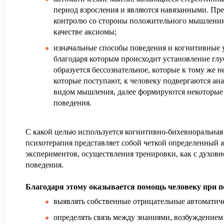
период взросления и являются навязанными. Пр
контролю со стороны положительного мышления
качестве аксиомы;
изначальные способы поведения и когнитивные 
благодаря которым происходит установление гл
образуется бессознательное, которые к тому же 
которые поступают, к человеку подвергаются ан
АВИТЬ
Я даю согласие на
обработку персональных данны
видом мышления, далее формируются некоторые р
АВИТЬ
Я даю согласие на
обработку персональных данны
поведения.
С какой целью используется когнитивно-бихевиоральная
психотерапия представляет собой четкой определенный 
экспериментов, осуществления тренировки, как с духовно
поведения.
Благодаря этому оказывается помощь человеку при 
выявлять собственные отрицательные автоматич
определять связь между знаниями, возбуждением