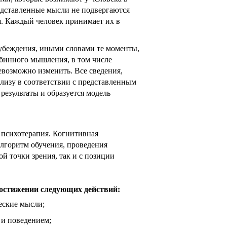
едставленные мысли не подвергаются
. Каждый человек принимает их в
убеждения, иными словами те моменты,
убинного мышления, в том числе
невозможно изменить. Все сведения,
ализу в соответствии с представленным
х
езультаты и образуется модель
х
 психотерапия. Когнитивная
алгоритм обучения, проведения
й точки зрения, так и с позиции
постижении следующих действий:
еские мысли;
 и поведением;