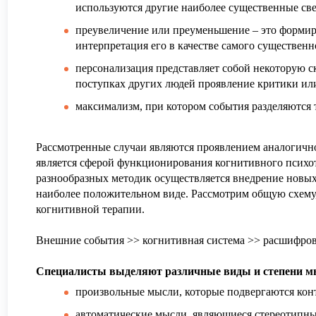
используются другие наиболее существенные све
преувеличение или преуменьшение – это форми
интерпретация его в качестве самого существенн
персонализация представляет собой некоторую с
поступках других людей проявление критики ил
максимализм, при котором события разделяются 
Рассмотренные случаи являются проявлением аналогично
является сферой функционирования когнитивного психот
разнообразных
методик
осуществляется внедрение новых
наиболее положительном виде. Рассмотрим общую схему,
когнитивной терапии.
Внешние события >> когнитивная система >> расшифровк
Специалисты выделяют различные виды и степени мы
произвольные мысли, которые подвергаются кон
автоматические мысли, являющиеся стереотипны