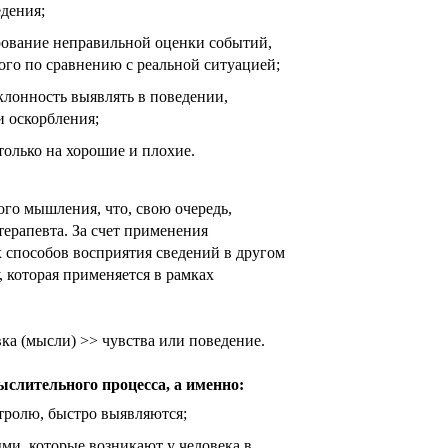
дения;
рование неправильной оценки событий,
ого по сравнению с реальной ситуацией;
клонность выявлять в поведении,
и оскорбления;
только на хорошие и плохие.
го мышления, что, свою очередь,
ерапевта. За счет применения
 способов восприятия сведений в другом
 которая применяется в рамках
а (мысли) >> чувства или поведение.
слительного процесса, а именно:
тролю, быстро выявляются;
ми, которые возникают у человека в