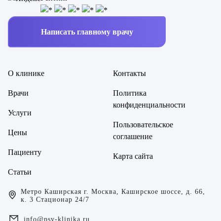
Написать главному врачу
Васильев Михаил Юрьевич
О клинике
Контакты
Психиатр
Врачи
Политика
Стаж 31 год
конфиденциальности
6 000 ₽
Услуги
Цена приема в клинике
Пользовательское
Цены
Записаться на прием
соглашение
Пациенту
12 000 (10 000 - повторно)
Карта сайта
Выездная
₽
Статьи
цена
Выезд на дом
Метро Каширская г. Москва, Каширское шоссе, д. 66,
к. 3 Стационар 24/7
info@psy-klinika.ru