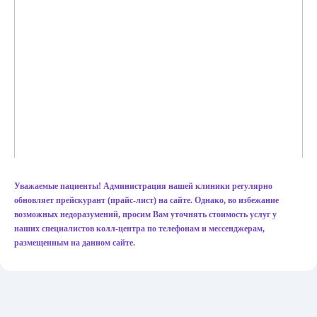
Уважаемые пациенты! Администрация нашей клиники регулярно
обновляет прейскурант (прайс-лист) на сайте. Однако, во избежание
возможных недоразумений, просим Вам уточнять стоимость услуг у
наших специалистов колл-центра по телефонам и мессенджерам,
Кузнецов Алексей Геннадьевич
размещенным на данном сайте.
Нарколог , Психиатр
Стаж 19 лет
Кандидат медицинских наук
10 000 (час) 6 000 (30
Цена приема в