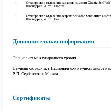
Стажировка в отделении наркозависимости Clienia Schl?ssli
Швейцария, кантон Цюрих
Стажировка в отделении острых психозов Sanatorium Kilchb
Швейцария, кантон Цюрих
Дополнительная информация
АВИТЬ
Я даю согласие на
обработку персональных данны
АВИТЬ
Я даю согласие на
обработку персональных данны
Специалист международного уровня.
Научный сотрудник в Национальном научном центре н
В.П. Сербского» г. Москва
Сертификаты