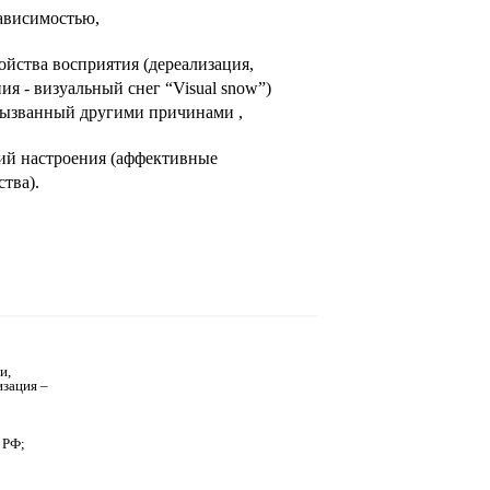
ависимостью,
йства восприятия (дереализация,
я - визуальный снег “Visual snow”)
вызванный другими причинами ,
ий настроения (аффективные
тва).
и,
изация –
 РФ;