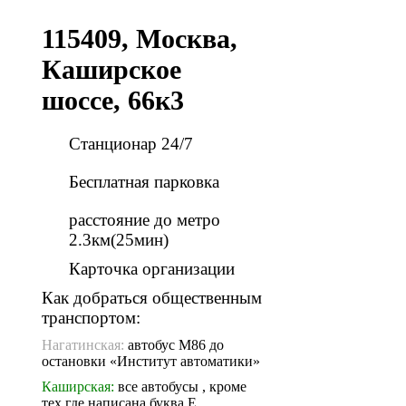
115409, Москва,
Каширское
шоссе, 66к3
Станционар 24/7
Бесплатная парковка
расстояние до метро
2.3км(25мин)
Карточка организации
Как добраться общественным
транспортом:
Нагатинская:
автобус М86 до
остановки «Институт автоматики»
Каширская:
все автобусы , кроме
тех где написана буква Е