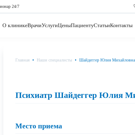
ионар 24/7
О клинике
Врачи
Услуги
Цены
Пациенту
Статьи
Контакты
Главная
Наши специалисты
Шайдеггер Юлия Михайловна
Психиатр Шайдеггер Юлия М
Место приема