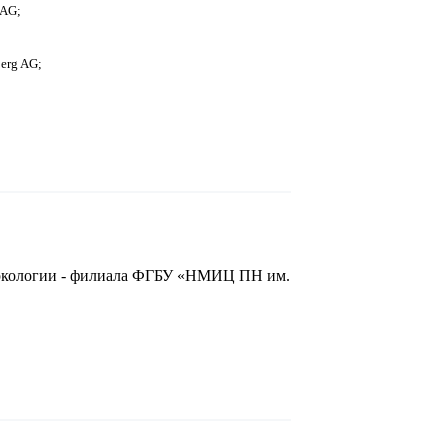
 AG;
erg AG;
х
х
аркологии - филиала ФГБУ «НМИЦ ПН им.