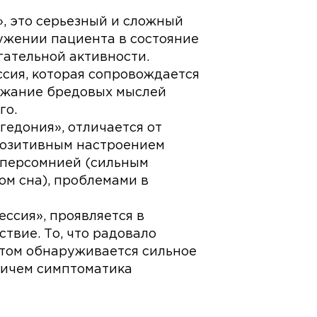
, это серьезный и сложный
ужении пациента в состояние
гательной активности.
ссия, которая сопровождается
ржание бредовых мыслей
го.
гедония», отличается от
позитивным настроением
иперсомнией (сильным
м сна), проблемами в
ессия», проявляется в
твие. То, что радовало
этом обнаруживается сильное
ричем симптоматика