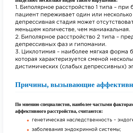
Выделяют несколько видов такого нарушения:
Биполярное расстройство 1 типа – при
пациент переживает один или несколько 
депрессивная стадия может отсутствоват
меньшем количестве, чем маниакальная.
Биполярное расстройство 2 типа – пре
депрессивных фаз и гипомании.
Циклотимия – наиболее мягкая форма 
АВИТЬ
Я даю согласие на
обработку персональны
которая характеризуется сменой нескол
АВИТЬ
Я даю согласие на
обработку персональны
дистимических (слабых депрессивных) э
Причины, вызывающие аффективно
По мнению специалистов, наиболее частыми фактора
аффективного расстройства, считаются:
генетическая наследственность – эндог
заболевания эндокринной системы;