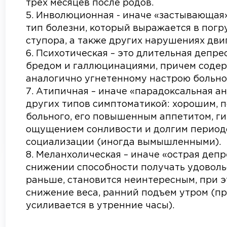
трех месяцев после родов.
Инволюционная - иначе «застывающая»
тип болезни, который выражается в погр
ступора, а также других нарушениях дви
Психотическая – это длительная депре
бредом и галлюцинациями, причем соде
аналогично угнетенному настрою больно
Атипичная – иначе «парадоксальная ан
других типов симптоматикой: хорошим, 
больного, его повышенным аппетитом, г
ощущением сонливости и долгим периодо
социализации (иногда вымышленными).
Меланхолическая – иначе «острая депр
снижении способности получать удовольс
раньше, становится неинтересным, при 
снижение веса, ранний подъем утром (п
усиливается в утренние часы).