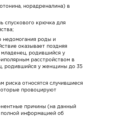
отонина, норадреналина) в
ь спускового крючка для
ства;
о недомогания роды и
йствие оказывает поздняя
 младенец, родившийся у
биполярным расстройством в
ц, родившийся у женщины до 35
м риска относятся случившиеся
 которые провоцируют
онентные причины (на данный
т полной информацией об