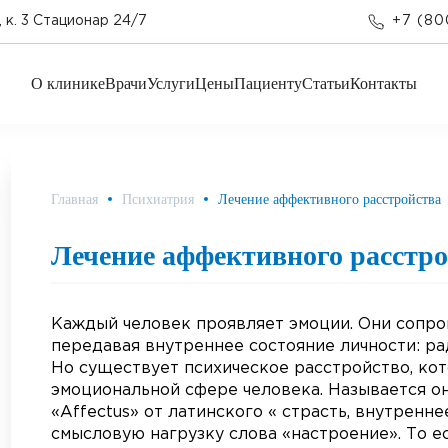
 к. 3 Стационар 24/7
+7 (80
О клинике
Врачи
Услуги
Цены
Пациенту
Статьи
Контакты
Главная
Психиатрия
Лечение аффективного расстройства
Лечение аффективного расстр
Каждый человек проявляет эмоции. Они сопро
передавая внутреннее состояние личности: радо
Но существует психическое расстройство, ко
эмоциональной сфере человека. Называется о
«Affectus» от латинского « страсть, внутренн
смысловую нагрузку слова «настроение». То е