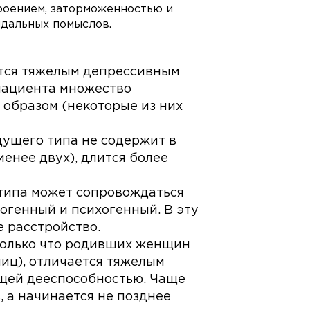
роением, заторможенностью и
дальных помыслов.
ется тяжелым депрессивным
 пациента множество
образом (некоторые из них
дущего типа не содержит в
менее двух), длится более
типа может сопровождаться
догенный и психогенный. В эту
 расстройство.
 только что родивших женщин
иц), отличается тяжелым
щей дееспособностью. Чаще
, а начинается не позднее