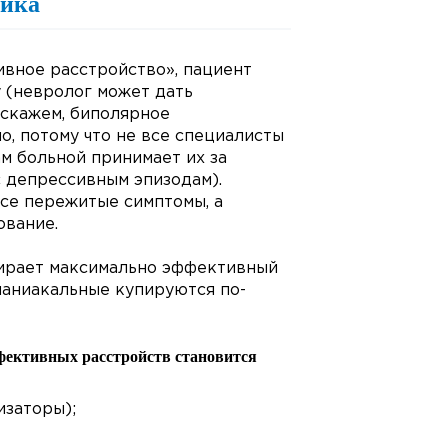
тика
ивное расстройство», пациент
 (невролог может дать
 скажем, биполярное
о, потому что не все специалисты
м больной принимает их за
с депрессивным эпизодам).
все пережитые симптомы, а
ование.
дбирает максимально эффективный
маниакальные купируются по-
фективных расстройств становится
изаторы);