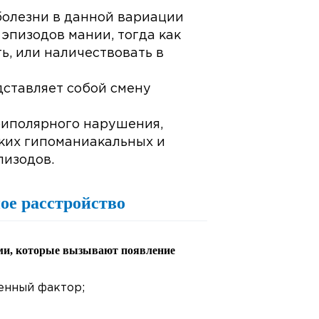
 болезни в данной вариации
эпизодов мании, тогда как
ь, или наличествовать в
дставляет собой смену
биполярного нарушения,
х данных
ьких гипоманиакальных и
х данных
пизодов.
е расстройство
ми, которые вызывают появление
енный фактор;