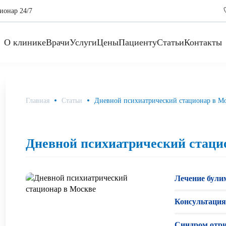
ионар 24/7
О клинике
Врачи
Услуги
Цены
Пациенту
Статьи
Контакты
Главная
Статьи
Дневной психиатрический стационар в М
Дневной психиатрический стаци
Лечение були
Консультация
Синдром отри