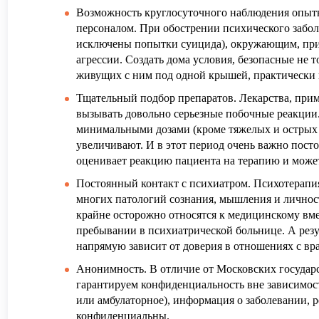
Возможность круглосуточного наблюдения опы
персоналом. При обострении психического заболе
исключены попытки суицида), окружающим, при
агрессии. Создать дома условия, безопасные не т
живущих с ним под одной крышей, практически
Тщательный подбор препаратов. Лекарства, прим
вызывать довольно серьезные побочные реакци
минимальными дозами (кроме тяжелых и острых 
увеличивают. И в этот период очень важно посто
оценивает реакцию пациента на терапию и может
Постоянный контакт с психиатром. Психотерапи
многих патологий сознания, мышления и личнос
крайне осторожно относятся к медицинскому вмеш
пребывании в психиатрической больнице. А резу
напрямую зависит от доверия в отношениях с вр
Анонимность. В отличие от Московских государ
гарантируем конфиденциальность вне зависимост
или амбулаторное), информация о заболевании, 
конфиденциальны.