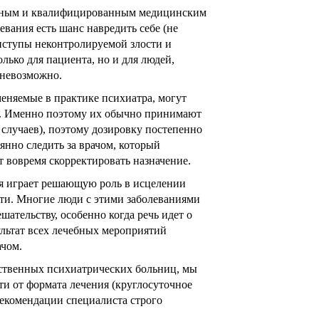
тным и квалифицированным медицинским
вания есть шанс навредить себе (не
ступы неконтролируемой злости и
олько для пациента, но и для людей,
 невозможно.
еняемые в практике психиатра, могут
и. Именно поэтому их обычно принимают
случаев), поэтому дозировку постепенно
янно следить за врачом, который
 вовремя скорректировать назначение.
я играет решающую роль в исцелении
ти. Многие люди с этими заболеваниями
ательству, особенно когда речь идет о
льтат всех лечебных мероприятий
ачом.
ственных психиатрических больниц, мы
и от формата лечения (круглосуточное
рекомендации специалиста строго