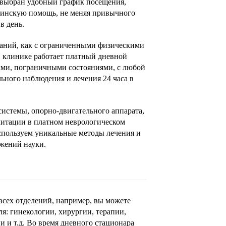
т выбран удобный график посещения,
цинскую помощь, не меняя привычного
в день.
ваний, как с ограниченными физическими
В клинике работает платный дневной
ами, пограничными состояниями, с любой
ьного наблюдения и лечения 24 часа в
х
х
истемы, опорно-двигательного аппарата,
илитации в платном неврологическом
спользуем уникальные методы лечения и
ижений науки.
всех отделений, например, вы можете
ля: гинекологии, хирургии, терапии,
и и т.д. Во время дневного стационара