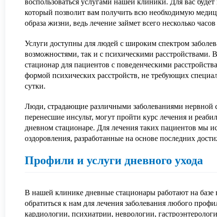
воспользоваться услугами нашей клиники. Для вас буде
который позволит вам получить всю необходимую меди
образа жизни, ведь лечение займет всего несколько часов 
Услуги доступны для людей с широким спектром заболе
возможностями, так и с психическими расстройствами. 
стационар для пациентов с поведенческими расстройств
формой психических расстройств, не требующих специал
сутки.
АВИТЬ
Я даю согласие на
обработку персональных данны
АВИТЬ
Я даю согласие на
обработку персональных данны
Люди, страдающие различными заболеваниями нервной с
перенесшие инсульт, могут пройти курс лечения и реаб
дневном стационаре. Для лечения таких пациентов мы и
оздоровления, разработанные на основе последних дост
Профили и услуги дневного ухода
В нашей клинике дневные стационары работают на базе 
обратиться к нам для лечения заболевания любого профи
кардиологии, психиатрии, неврологии, гастроэнтерологи