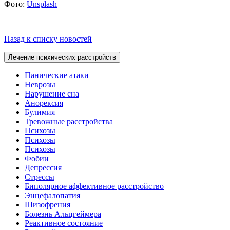
Фото:
Unsplash
Назад к списку новостей
Лечение психических расстройств
Панические атаки
Неврозы
Нарушение сна
Анорексия
Булимия
Тревожные расстройства
Психозы
Психозы
Психозы
Фобии
Депрессия
Стрессы
Биполярное аффективное расстройство
Энцефалопатия
Шизофрения
Болезнь Альцгеймера
Реактивное состояние