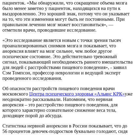
пациенток. «Мы обнаружили, что сокращение объема мозга
было менее заметно у пациенток, находящихся на пути к
выздоровлению. Это хороший знак, потому что он указывает
на то, что эти изменения могут быть не постоянными. При
правильном лечении мозг может восстановиться», —
отметили врачи, проводившие исследование.
«Это исследование является новым с точки зрения тысяч
проанализированных снимков мозга и показывает, что
анорексия влияет на мозг сильнее, чем любое другое
психическое состояние. Это действительно тревожный
сигнал, показывающий необходимость раннего вмешательства
для людей с расстройствами пищевого поведения», - заявил
Сэм Томпсон, профессор неврологии и ведущий эксперт
проведенного исследования.
Об опасности расстройств пищевого поведения врачи
московского
Центра психического здоровья «Альянс КРК»
уже
неоднократно рассказывали. Напомним, что нервная
анорексия – это расстройство пищевого поведения, для
которого характерно сознательное снижение веса тела,
доходящее порой до абсурда.
Статистика нервной анорексии в России показывает, что до
56 процентов девочек-подростков буквально голодают, сидя