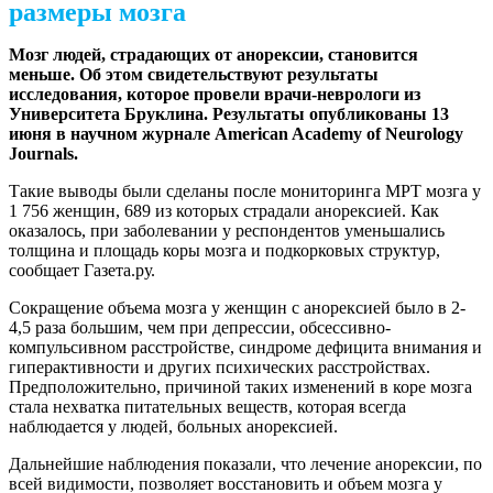
размеры мозга
Мозг людей, страдающих от анорексии, становится
меньше. Об этом свидетельствуют результаты
исследования, которое провели врачи-неврологи из
Университета Бруклина. Результаты опубликованы 13
июня в научном журнале American Academy of Neurology
Journals.
Такие выводы были сделаны после мониторинга МРТ мозга у
1 756 женщин, 689 из которых страдали анорексией. Как
оказалось, при заболевании у респондентов уменьшались
толщина и площадь коры мозга и подкорковых структур,
сообщает Газета.ру.
Сокращение объема мозга у женщин с анорексией было в 2-
4,5 раза большим, чем при депрессии, обсессивно-
компульсивном расстройстве, синдроме дефицита внимания и
гиперактивности и других психических расстройствах.
Предположительно, причиной таких изменений в коре мозга
стала нехватка питательных веществ, которая всегда
наблюдается у людей, больных анорексией.
Дальнейшие наблюдения показали, что лечение анорексии, по
всей видимости, позволяет восстановить и объем мозга у