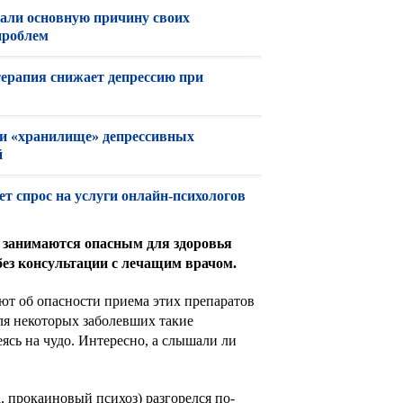
вали основную причину своих
проблем
терапия снижает депрессию при
и «хранилище» депрессивных
й
ет спрос на услуги онлайн-психологов
 занимаются опасным для здоровья
без консультации с лечащим врачом.
ют об опасности приема этих препаратов
для некоторых заболевших такие
еясь на чудо. Интересно, а слышали ли
 прокаиновый психоз) разгорелся по-