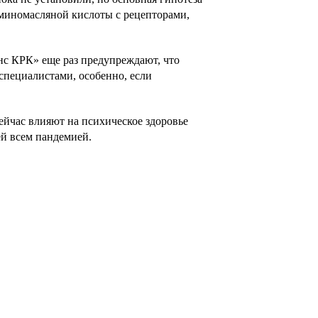
миномасляной кислоты с рецепторами,
х
х
нс КРК» еще раз предупреждают, что
специалистами, особенно, если
сейчас
влияют на психическое здоровье
ей всем пандемией.