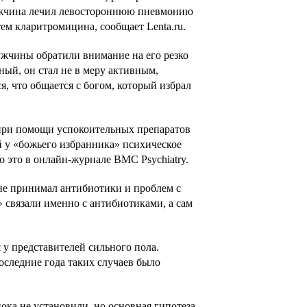
мужчина лечил левостороннюю пневмонию
ем кларитромицина, сообщает Lenta.ru.
ужчины обратили внимание на его резко
ый, он стал не в меру активным,
, что общается с богом, который избрал
 при помощи успокоительных препаратов
й у «божьего избранника» психическое
о это в онлайн-журнале BMC Psychiatry.
 не принимал антибиотики и проблем с
 связали именно с антибиотиками, а сам
я у представителей сильного пола.
оследние года таких случаев было
ка не установили, но основная гипотеза