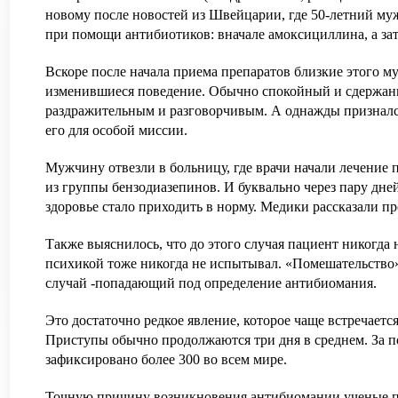
новому после новостей из Швейцарии, где 50-летний 
при помощи антибиотиков: вначале амоксициллина, а зат
Вскоре после начала приема препаратов близкие этого м
изменившиеся поведение. Обычно спокойный и сдержанн
раздражительным и разговорчивым. А однажды признался
его для особой миссии.
Мужчину отвезли в больницу, где врачи начали лечение
из группы бензодиазепинов. И буквально через пару дне
здоровье стало приходить в норму. Медики рассказали пр
Также выяснилось, что до этого случая пациент никогда
психикой тоже никогда не испытывал. «Помешательство»
случай -попадающий под определение антибиомания.
Это достаточно редкое явление, которое чаще встречаетс
Приступы обычно продолжаются три дня в среднем. За п
зафиксировано более 300 во всем мире.
Точную причину возникновения антибиомании ученые по