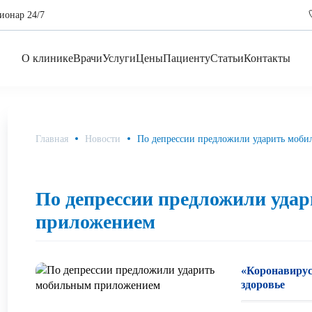
ионар 24/7
О клинике
Врачи
Услуги
Цены
Пациенту
Статьи
Контакты
Главная
Новости
По депрессии предложили ударить моб
По депрессии предложили уда
приложением
«Коронавирус
здоровье