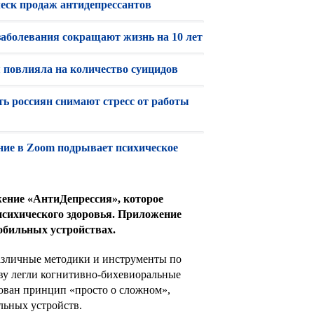
леск продаж антидепрессантов
заболевания сокращают жизнь на 10 лет
 повлияла на количество суицидов
ть россиян снимают стресс от работы
ие в Zoom подрывает психическое
жение «АнтиДепрессия», которое
психического здоровья. Приложение
мобильных устройствах.
азличные методики и инструменты по
ову легли когнитивно-бихевиоральные
ован принцип «просто о сложном»,
льных устройств.