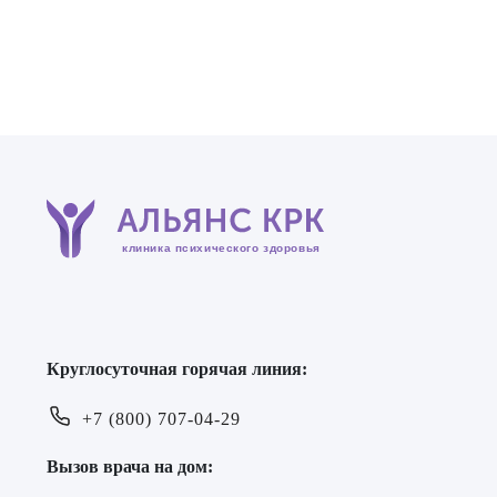
Повышенная тревожность
15.03.2022
Сумасшествие
08.12.2021
Суицидальное поведение
08.12.2021
клиника психического здоровья
Стресс и нарушение адаптации
08.12.2021
Круглосуточная горячая линия:
Сосудистая деменция
08.12.2021
+7 (800) 707-04-29
Вызов врача на дом: