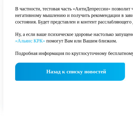
В частности, тестовая часть «АнтиДепрессии» позволит ч
негативному мышлению и получить рекомендации в зави
состояния. Будет представлен и контент расслабляющего 
Ну, а если ваше психическое здоровье настолько запуще
«Альянс КРК»
помогут Вам или Вашим близким.
Подробная информация по круглосуточному бесплатному т
Назад к списку новостей
АВИТЬ
Я даю согласие на
обработку персональных данны
АВИТЬ
Я даю согласие на
обработку персональных данны