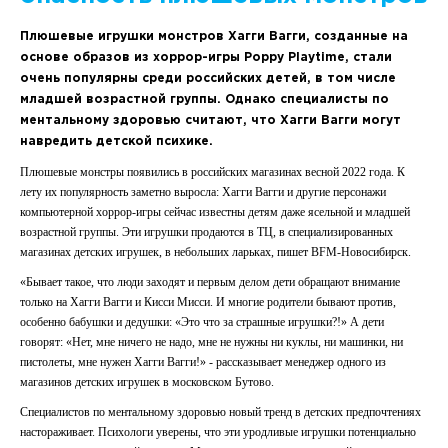
Плюшевые игрушки монстров Хагги Вагги, созданные на
основе образов из хоррор-игры Poppy Playtime, стали
очень популярны среди российских детей, в том числе
младшей возрастной группы. Однако специалисты по
ментальному здоровью считают, что Хагги Вагги могут
навредить детской психике.
Плюшевые монстры появились в российских магазинах весной 2022 года. К
лету их популярность заметно выросла: Хагги Вагги и другие персонажи
компьютерной хоррор-игры сейчас известны детям даже ясельной и младшей
возрастной группы. Эти игрушки продаются в ТЦ, в специализированных
магазинах детских игрушек, в небольших ларьках, пишет BFM-Новосибирск.
«Бывает такое, что люди заходят и первым делом дети обращают внимание
только на Хагги Вагги и Кисси Мисси. И многие родители бывают против,
особенно бабушки и дедушки: «Это что за страшные игрушки?!» А дети
говорят: «Нет, мне ничего не надо, мне не нужны ни куклы, ни машинки, ни
пистолеты, мне нужен Хагги Вагги!» - рассказывает менеджер одного из
магазинов детских игрушек в московском Бутово.
Специалистов по ментальному здоровью новый тренд в детских предпочтениях
настораживает. Психологи уверены, что эти уродливые игрушки потенциально