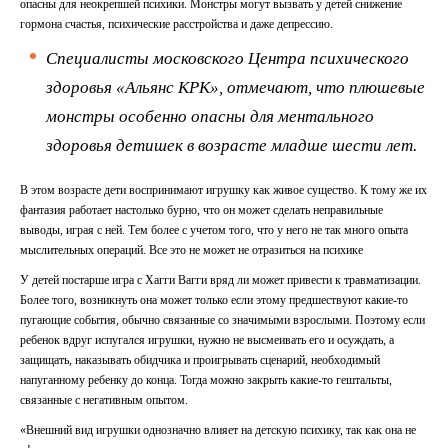
опасны для неокрепшей психики. Монстры могут вызвать у детей снижение
гормона счастья, психические расстройства и даже депрессию.
Специалисты московского Центра психического
здоровья
«Альянс КРК»
, отмечают, что плюшевые
монстры особенно опасны для ментального
здоровья детишек в возрасте младше шести лет.
В этом возрасте дети воспринимают игрушку как живое существо. К тому же их
фантазия работает настолько бурно, что он может сделать неправильные
выводы, играя с ней. Тем более с учетом того, что у него не так много опыта
мыслительных операций. Все это не может не отразиться на психике
У детей постарше игра с Хагги Вагги вряд ли может привести к травматизации.
Более того, возникнуть она может только если этому предшествуют какие-то
пугающие события, обычно связанные со значимыми взрослыми. Поэтому если
ребенок вдруг испугался игрушки, нужно не высмеивать его и осуждать, а
защищать, наказывать обидчика и проигрывать сценарий, необходимый
напуганному ребенку до конца. Тогда можно закрыть какие-то гештальты,
связанные с негативным опытом.
«Внешний вид игрушки однозначно влияет на детскую психику, так как она не