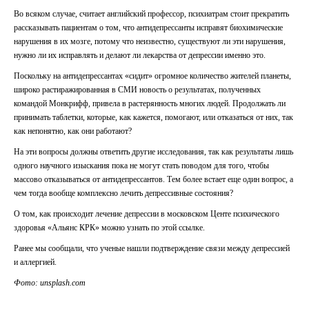
Во всяком случае, считает английский профессор, психиатрам стоит прекратить
рассказывать пациентам о том, что антидепрессанты исправят биохимические
нарушения в их мозге, потому что неизвестно, существуют ли эти нарушения,
нужно ли их исправлять и делают ли лекарства от депрессии именно это.
Поскольку на антидепрессантах «сидит» огромное количество жителей планеты,
широко растиражированная в СМИ новость о результатах, полученных
командой Монкрифф, привела в растерянность многих людей. Продолжать ли
принимать таблетки, которые, как кажется, помогают, или отказаться от них, так
как непонятно, как они работают?
ОТПРАВИТЬ
На эти вопросы должны ответить другие исследования, так как результаты лишь
Я даю согласие на
обработку персональных данных
одного научного изыскания пока не могут стать поводом для того, чтобы
массово отказываться от антидепрессантов. Тем более встает еще один вопрос, а
ОТПРАВИТЬ
чем тогда вообще комплексно лечить депрессивные состояния?
Я даю согласие на
обработку персональных данных
О том, как происходит лечение депрессии в московском Центе психического
здоровья «Альянс КРК»
можно узнать по этой ссылке.
Ранее мы сообщали, что
ученые нашли подтверждение связи между депрессией
и аллергией.
Фото: unsplash.com