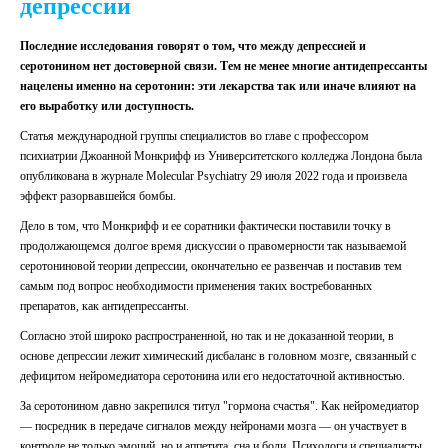
депрессии
Последние исследования говорят о том, что между депрессией и
серотонином нет достоверной связи. Тем не менее многие антидепрессанты
нацелены именно на серотонин: эти лекарства так или иначе влияют на
его выработку или доступность.
Статья международной группы специалистов во главе с профессором
психиатрии Джоанной Монкрифф из Университетского колледжа Лондона была
опубликована в журнале Molecular Psychiatry 29 июля 2022 года и произвела
эффект разорвавшейся бомбы.
Дело в том, что Монкрифф и ее соратники фактически поставили точку в
продолжающемся долгое время дискуссии о правомерности так называемой
серотониновой теории депрессии, окончательно ее развенчав и поставив тем
самым под вопрос необходимости применения таких востребованных
препаратов, как антидепрессанты.
Согласно этой широко распространенной, но так и не доказанной теории, в
основе депрессии лежит химический дисбаланс в головном мозге, связанный с
дефицитом нейромедиатора серотонина или его недостаточной активностью.
За серотонином давно закрепился титул "гормона счастья". Как нейромедиатор
— посредник в передаче сигналов между нейронами мозга — он участвует в
контроле не только эмоций, но и аппетита, сна и боли. Психологи и специалисты