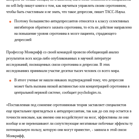
по self-help пишут книги о том, как научиться управлять своим серотонином,
чтобы быть счастливым и не знать, что такое депрессия, пишет ТАСС-Наука.
Поэтому большинство антидепрессантов относятся к классу селективных
ингибиторов обратного захвата серотонина, то есть их действие направлено
на повышение уровня серотонина в мозге пациента, страдающего
депрессией
Профессор Монкрифф со своей командой провели обобщающий анализ
результатов всех когда-либо опубликованных в научной литературе
исследований, посвященных связи серотонина и депрессии. В этих
исследованиях принимали участие десятки тысяч человек со всего мира.
В итоге ученые не нашли никаких подтверждений тому, что депрессия
может быть вызвана низкой активностью или концентрацией серотонина в
центральной нервной системе, сообщает psychologies.ru.
«Поставленная под сомнение серотониновая теория заставляет специалистов
еще пристальнее приглядеться к антидепрессантам, так как до сих пор остается в
точности неясным, как именно они воздействуют на мозг, эффективны ли они
вообще и не перевешивают ли сопутствующие негативные побочные эффекты ту
потенциальную пользу, которую они могут принести», - заявила в этой связи
Монкрифф,