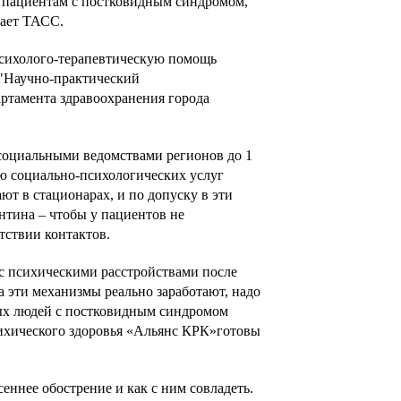
 пациентам с постковидным синдромом,
щает ТАСС.
психолого-терапевтическую помощь
 "Научно-практический
ртамента здравоохранения города
 социальными ведомствами регионов до 1
ю социально-психологических услуг
х
т в стационарах, и по допуску в эти
х
нтина – чтобы у пациентов не
тствии контактов.
с психическими расстройствами после
а эти механизмы реально заработают, надо
рых людей с постковидным синдромом
ихического здоровья «Альянс КРК»
готовы
сеннее обострение и как с ним совладеть.