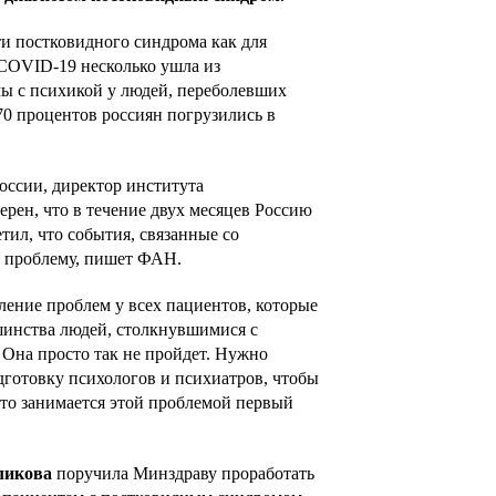
и постковидного синдрома как для
а COVID-19 несколько ушла из
мы с психикой у людей, переболевших
70 процентов россиян погрузились в
оссии, директор института
ерен, что в течение двух месяцев Россию
тил, что события, связанные со
у проблему, пишет ФАН.
иление проблем у всех пациентов, которые
ьшинства людей, столкнувшимися с
 Она просто так не пройдет. Нужно
дготовку психологов и психиатров, чтобы
кто занимается этой проблемой первый
ликова
поручила Минздраву проработать