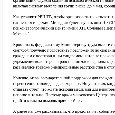
организацию службы оказания психологической помощи
включая систему выявления групп риска, до 4 мая, сооб
Как уточняет РЕН ТВ, чтобы организовать и оказывать 
пациентам и врачам, Минздрав будет изучать опыт ГБУЗ
психоневрологический центр имени З.П. Соловьева Депа
Москвы".
Кроме того, федеральному Министерству труда вместе с
сентября поручено подготовить предложения по оказани
АВИТЬ
Я даю согласие на
обработку персональных данны
гражданам с постковидным синдромом, которые проживаю
АВИТЬ
Я даю согласие на
обработку персональных данны
учреждения волонтеров и родственинков в периоды кара
развивались тревожно-депрессивные расстройства в отсу
Конечно, меры государственной поддержки для граждан 
перенесенного ковида – дело хорошее. Но учитывая, когд
отдавать отчет, что ждать помощи месяцами для некото
непозволительно. Поэтому врачи
московского Центра пс
прийти к вам на помощь прямо сейчас.
А ранее мы уже рассказывали,
что представляет собой ве