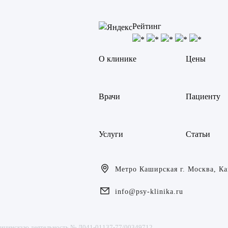
Рейтинг
О клинике
Цены
Врачи
Пациенту
Услуги
Статьи
Метро Каширская г. Москва, Каш
info@psy-klinika.ru
дицинскую деятельность № Л041-01137-77/00349712