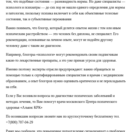
том, что подобные состояния — разновидность нормы. Но даже специалисты —
психологи и психиатры — до сих пор не нашли единого определения для нормы
и патологии, поскольку психика включает в себя как объективные телесные
состояния, так и субъективные переживания
Важно понимать, что блогер, который делится опытом жизни с тем или иным
психическим расстройством — это человек без диплома, не специалист. Его
рекомендации, основанные на личном опыте, могут не подойти другому
человеку даже с таким же диагнозом.
Например, блогеры-«психологи» могут рекомендовать своим подписчикам
какие-то лекарственные препараты, а это уже прямая угроза для здоровья.
Именно поэтому эксперты отрасли предупреждают: важно обращаться за
помощью только к сертифицированным специалистам и врачам с медицинским
образованием, а опыт блогеров нужно оценивать критически и не перекладывать
на себя.
Если у Вас возникли вопросы по диагностике психических заболеваний и
методах лечения, то Вам помогут врачи московского Центра психического
ОТПРАВИТЬ
здоровья
«Альянс КРК»
ОТПРАВИТЬ
По возникшим вопросам звоните нам по круглосуточному бесплатному
тел.
Я даю согласие на
обработку персональных данных
Я даю согласие на
обработку персональных данных
+7(800) 707-04-29
Ранее мы сообщали, что
повышенное потоотделение сигнализирует о проблемах