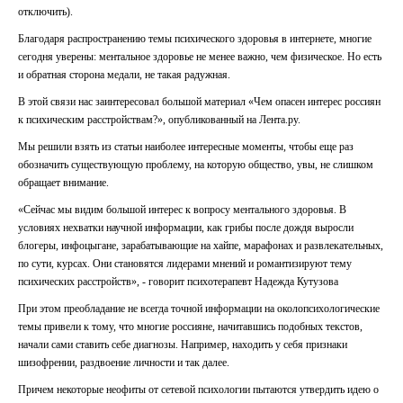
отключить).
Благодаря распространению темы психического здоровья в интернете, многие
сегодня уверены: ментальное здоровье не менее важно, чем физическое. Но есть
и обратная сторона медали, не такая радужная.
В этой связи нас заинтересовал большой материал
«Чем опасен интерес россиян
к психическим расстройствам?»,
опубликованный на Лента.ру.
Мы решили взять из статьи наиболее интересные моменты, чтобы еще раз
обозначить существующую проблему, на которую общество, увы, не слишком
обращает внимание.
«Сейчас мы видим большой интерес к вопросу ментального здоровья. В
условиях нехватки научной информации, как грибы после дождя выросли
блогеры, инфоцыгане, зарабатывающие на хайпе, марафонах и развлекательных,
по сути, курсах. Они становятся лидерами мнений и романтизируют тему
психических расстройств», - говорит психотерапевт Надежда Кутузова
При этом преобладание не всегда точной информации на околопсихологические
темы привели к тому, что многие россияне, начитавшись подобных текстов,
начали сами ставить себе диагнозы. Например, находить у себя признаки
шизофрении, раздвоение личности и так далее.
Причем некоторые неофиты от сетевой психологии пытаются утвердить идею о